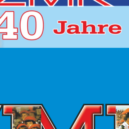
Hauptmenü
Startseite
Was war das „ZMK“?
ZMK Chronik
Mitgliedsorchester
Presseartikel